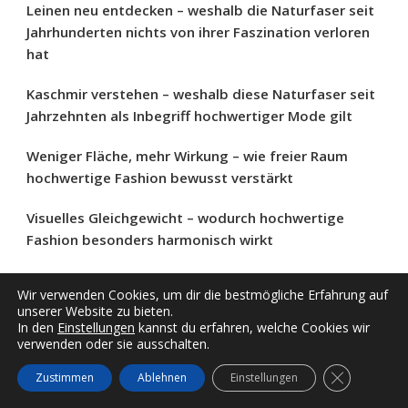
Leinen neu entdecken – weshalb die Naturfaser seit
Jahrhunderten nichts von ihrer Faszination verloren
hat
Kaschmir verstehen – weshalb diese Naturfaser seit
Jahrzehnten als Inbegriff hochwertiger Mode gilt
Weniger Fläche, mehr Wirkung – wie freier Raum
hochwertige Fashion bewusst verstärkt
Visuelles Gleichgewicht – wodurch hochwertige
Fashion besonders harmonisch wirkt
Weniger Wechsel, mehr Wirkung – weshalb
Wir verwenden Cookies, um dir die bestmögliche Erfahrung auf
Wiederholung moderne Stilwelten stärker prägt als
unserer Website zu bieten.
Vielfalt
In den
Einstellungen
kannst du erfahren, welche Cookies wir
verwenden oder sie ausschalten.
Der Reiz des Unperfekten – weshalb kleine
GDPR COO
Zustimmen
Ablehnen
Einstellungen
Unregelmäßigkeiten heute hochwertiger wirken